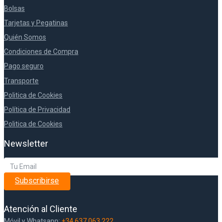
Bolsas
Tarjetas y Pegatinas
Quién Somos
Condiciones de Compra
Pago seguro
Transporte
Politica de Cookies
Política de Privacidad
Politica de Cookies
Newsletter
Subscribirse
Atención al Cliente
Móvil y Whatsapp:
+34 637 063 222