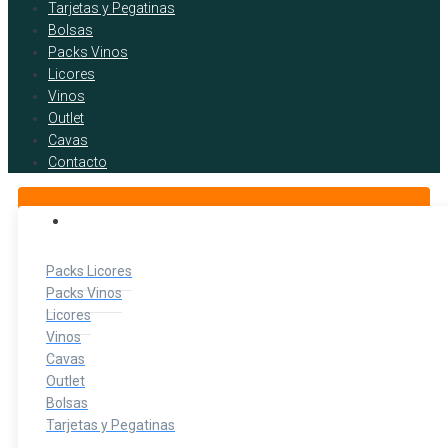
Tarjetas y Pegatinas
Bolsas
Packs Vinos
Licores
Vinos
Outlet
Cavas
Contacto
BOTELLITAS DE LICOR
Packs Licores
Packs Vinos
Licores
Vinos
Cavas
Outlet
Bolsas
Tarjetas y Pegatinas