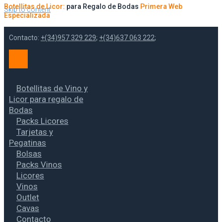
Botellitas de Licor:
para Regalo de Bodas
Primera Web
Skip to content
Especializada
Contacto:
+(34)957 329 229
;
+(34)637 063 222
;
Botellitas de Vino y
Licor para regalo de
Bodas
Packs Licores
Tarjetas y
Pegatinas
Bolsas
Packs Vinos
Licores
Vinos
Outlet
Cavas
Contacto