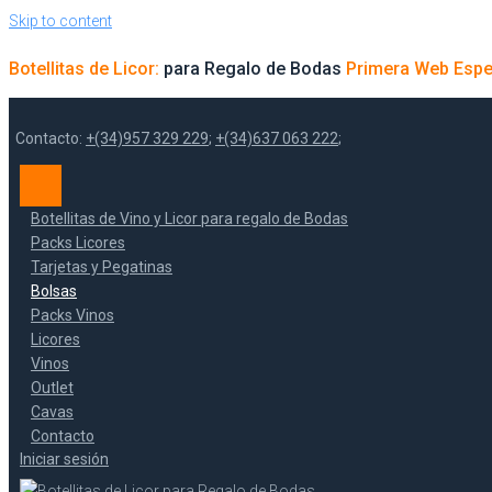
Skip to content
Botellitas de Licor:
para Regalo de Bodas
Primera Web Espe
Contacto:
+(34)957 329 229
;
+(34)637 063 222
;
Botellitas de Vino y Licor para regalo de Bodas
Packs Licores
Tarjetas y Pegatinas
Bolsas
Packs Vinos
Licores
Vinos
Outlet
Cavas
Contacto
Iniciar sesión