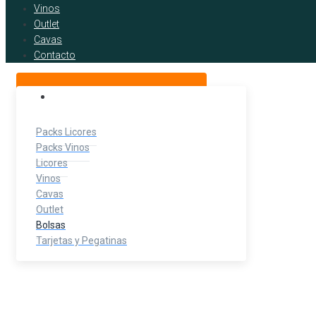
Vinos
Outlet
Cavas
Contacto
BOTELLITAS DE LICOR
Packs Licores
Packs Vinos
Licores
Vinos
Cavas
Outlet
Bolsas
Tarjetas y Pegatinas