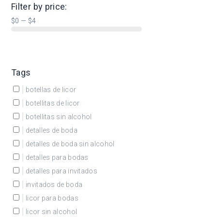
Filter by price:
$
0
—
$
4
Tags
botellas de licor
botellitas de licor
botellitas sin alcohol
detalles de boda
detalles de boda sin alcohol
detalles para bodas
detalles para invitados
invitados de boda
licor para bodas
licor sin alcohol