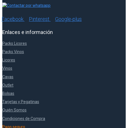
Facebook
Pinterest
Google-plus
Enlaces e información
Packs Licores
Packs Vinos
Licores
Vinos
Cavas
Outlet
Bolsas
Tarjetas y Pegatinas
Quién Somos
Condiciones de Compra
Pago seguro