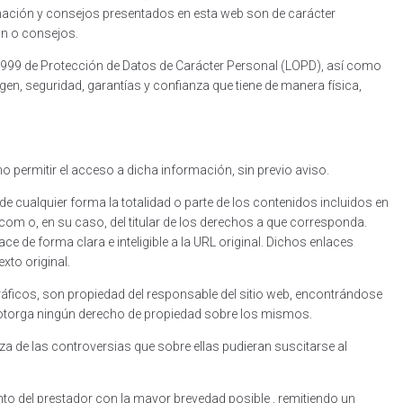
ormación y consejos presentados en esta web son de carácter
ón o consejos.
/1999 de Protección de Datos de Carácter Personal (LOPD), así como
n, seguridad, garantías y confianza que tiene de manera física,
 permitir el acceso a dicha información, sin previo aviso.
r de cualquier forma la totalidad o parte de los contenidos incluidos en
m o, en su caso, del titular de los derechos a que corresponda.
ce de forma clara e inteligible a la URL original. Dichos enlaces
xto original.
 gráficos, son propiedad del responsable del sitio web, encontrándose
 le otorga ningún derecho de propiedad sobre los mismos.
a de las controversias que sobre ellas pudieran suscitarse al
nto del prestador con la mayor brevedad posible , remitiendo un