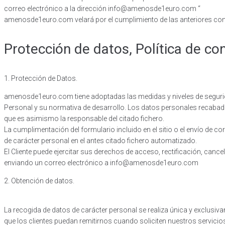
correo electrónico a la dirección info@amenosde1euro.com “
amenosde1euro.com velará por el cumplimiento de las anteriores condic
Protección de datos, Política de co
1. Protección de Datos.
amenosde1euro.com tiene adoptadas las medidas y niveles de segurida
Personal y su normativa de desarrollo. Los datos personales recabad
que es asimismo la responsable del citado fichero.
La cumplimentación del formulario incluido en el sitio o el envío de 
de carácter personal en el antes citado fichero automatizado.
El Cliente puede ejercitar sus derechos de acceso, rectificación, can
enviando un correo electrónico a info@amenosde1euro.com
2. Obtención de datos.
La recogida de datos de carácter personal se realiza única y exclu
que los clientes puedan remitirnos cuando soliciten nuestros servicio