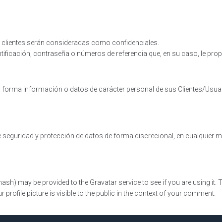
clientes serán consideradas como confidenciales.
ntificación, contraseña o números de referencia que, en su caso, le 
forma información o datos de carácter personal de sus Clientes/Usuar
seguridad y protección de datos de forma discrecional, en cualquier mo
h) may be provided to the Gravatar service to see if you are using it. Th
rofile picture is visible to the public in the context of your comment.