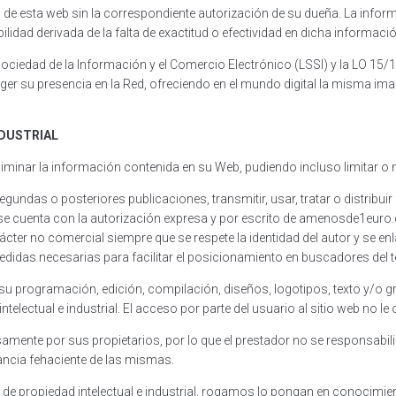
ica de esta web sin la correspondiente autorización de su dueña. La inf
dad derivada de la falta de exactitud o efectividad en dicha informaci
Sociedad de la Información y el Comercio Electrónico (LSSI) y la LO 15
 su presencia en la Red, ofreciendo en el mundo digital la misma image
NDUSTRIAL
minar la información contenida en su Web, pudiendo incluso limitar o no
 segundas o posteriores publicaciones, transmitir, usar, tratar o distribui
cuenta con la autorización expresa y por escrito de amenosde1euro.co
cter no comercial siempre que se respete la identidad del autor y se enla
medidas necesarias para facilitar el posicionamiento en buscadores del te
ivo su programación, edición, compilación, diseños, logotipos, texto y/o
ntelectual e industrial. El acceso por parte del usuario al sitio web no
ente por sus propietarios, por lo que el prestador no se responsabiliz
ancia fehaciente de las mismas.
os de propiedad intelectual e industrial, rogamos lo pongan en conocimie