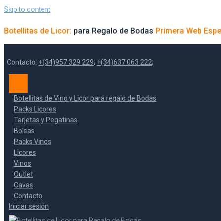
Skip to content
Botellitas de Licor:
para Regalo de Bodas
Primera Web Espe
Contacto:
+(34)957 329 229
;
+(34)637 063 222
;
Botellitas de Vino y Licor para regalo de Bodas
Packs Licores
Tarjetas y Pegatinas
Bolsas
Packs Vinos
Licores
Vinos
Outlet
Cavas
Contacto
Iniciar sesión