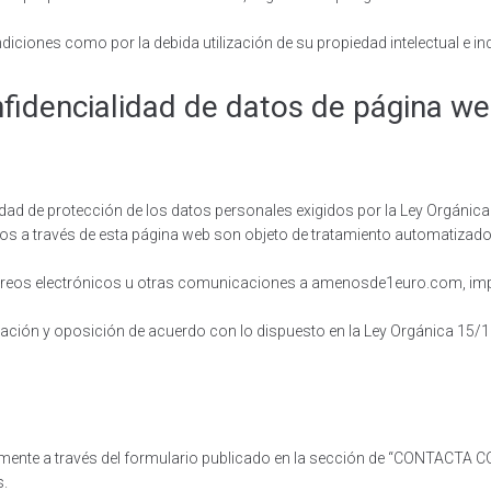
iones como por la debida utilización de su propiedad intelectual e ind
nfidencialidad de datos de página w
d de protección de los datos personales exigidos por la Ley Orgánica 
os a través de esta página web son objeto de tratamiento automatizado 
correos electrónicos u otras comunicaciones a amenosde1euro.com, impli
celación y oposición de acuerdo con lo dispuesto en la Ley Orgánica 15/
sivamente a través del formulario publicado en la sección de “CONTA
s.