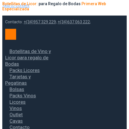
Botellitas de Licor:
para Regalo de Bodas
Primera Web
Skip to content
Especializada
Contacto:
+(34)957 329 229
;
+(34)637 063 222
;
Botellitas de Vino y
Licor para regalo de
Bodas
Packs Licores
Tarjetas y
Pegatinas
Bolsas
Packs Vinos
Licores
Vinos
Outlet
Cavas
Contacto