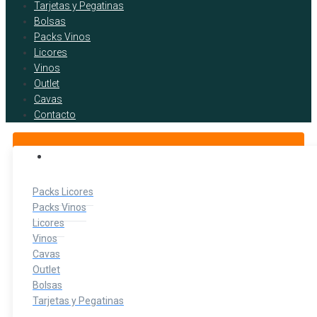
Tarjetas y Pegatinas
Bolsas
Packs Vinos
Licores
Vinos
Outlet
Cavas
Contacto
BOTELLITAS DE LICOR
Packs Licores
Packs Vinos
Licores
Vinos
Cavas
Outlet
Bolsas
Tarjetas y Pegatinas