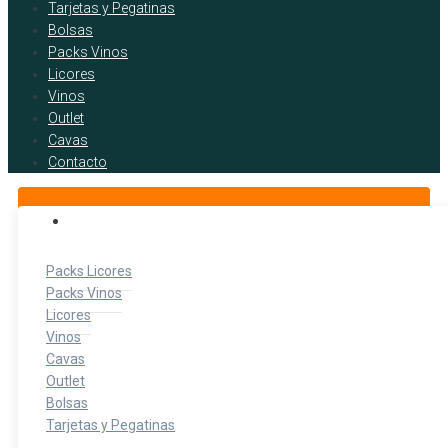
Tarjetas y Pegatinas
Bolsas
Packs Vinos
Licores
Vinos
Outlet
Cavas
Contacto
BOTELLITAS DE LICOR
Packs Licores
Packs Vinos
Licores
Vinos
Cavas
Outlet
Bolsas
Tarjetas y Pegatinas