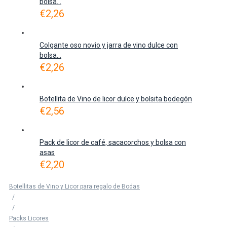
bolsa...
€
2,26
Colgante oso novio y jarra de vino dulce con
bolsa...
€
2,26
Botellita de Vino de licor dulce y bolsita bodegón
€
2,56
Pack de licor de café, sacacorchos y bolsa con
asas
€
2,20
Botellitas de Vino y Licor para regalo de Bodas
/
/
Packs Licores