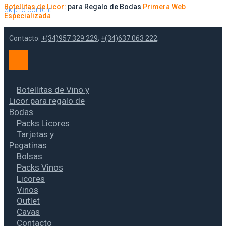
Botellitas de Licor:
para Regalo de Bodas
Primera Web
Skip to content
Especializada
Contacto:
+(34)957 329 229
;
+(34)637 063 222
;
Botellitas de Vino y
Licor para regalo de
Bodas
Packs Licores
Tarjetas y
Pegatinas
Bolsas
Packs Vinos
Licores
Vinos
Outlet
Cavas
Contacto