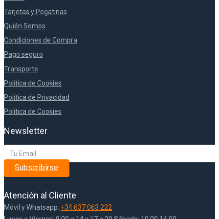
Tarjetas y Pegatinas
Quién Somos
Condiciones de Compra
Pago seguro
Transporte
Politica de Cookies
Política de Privacidad
Politica de Cookies
Newsletter
Subscribirse
Atención al Cliente
Móvil y Whatsapp:
+34 637 063 222