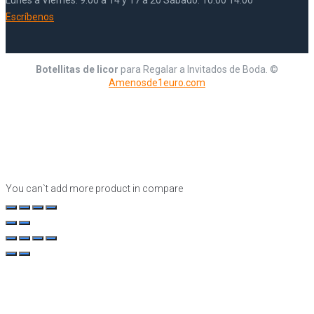
Lunes a Viernes: 9:00 a 14 y 17 a 20 Sábado: 10:00 14:00
Escríbenos
Botellitas de licor
para Regalar a Invitados de Boda. ©
Amenosde1euro.com
You can`t add more product in compare