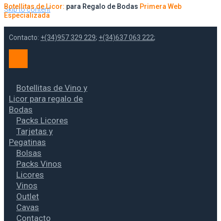
Botellitas de Licor:
para Regalo de Bodas
Primera Web
Skip to content
Especializada
Contacto:
+(34)957 329 229
;
+(34)637 063 222
;
Botellitas de Vino y
Licor para regalo de
Bodas
Packs Licores
Tarjetas y
Pegatinas
Bolsas
Packs Vinos
Licores
Vinos
Outlet
Cavas
Contacto