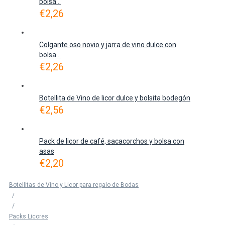
bolsa...
€
2,26
Colgante oso novio y jarra de vino dulce con
bolsa...
€
2,26
Botellita de Vino de licor dulce y bolsita bodegón
€
2,56
Pack de licor de café, sacacorchos y bolsa con
asas
€
2,20
Botellitas de Vino y Licor para regalo de Bodas
/
/
Packs Licores