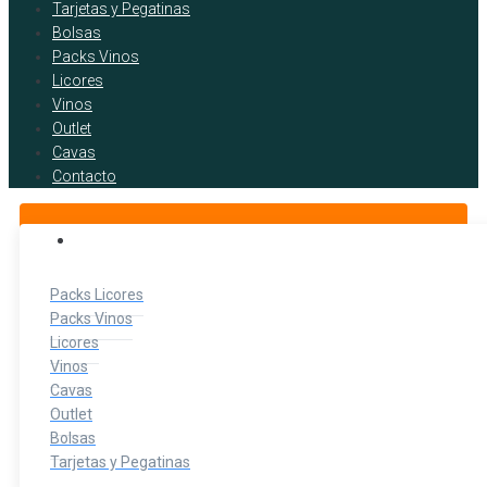
Tarjetas y Pegatinas
Bolsas
Packs Vinos
Licores
Vinos
Outlet
Cavas
Contacto
BOTELLITAS DE LICOR
Packs Licores
Packs Vinos
Licores
Vinos
Cavas
Outlet
Bolsas
Tarjetas y Pegatinas