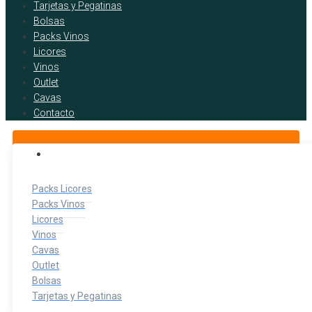
Tarjetas y Pegatinas
Bolsas
Packs Vinos
Licores
Vinos
Outlet
Cavas
Contacto
BOTELLITAS DE LICOR
Packs Licores
Packs Vinos
Licores
Vinos
Cavas
Outlet
Bolsas
Tarjetas y Pegatinas