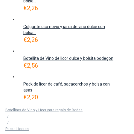
bolsa...
€
2,26
Colgante oso novio y jarra de vino dulce con
bolsa...
€
2,26
Botellita de Vino de licor dulce y bolsita bodegón
€
2,56
Pack de licor de café, sacacorchos y bolsa con
asas
€
2,20
Botellitas de Vino y Licor para regalo de Bodas
/
/
Packs Licores