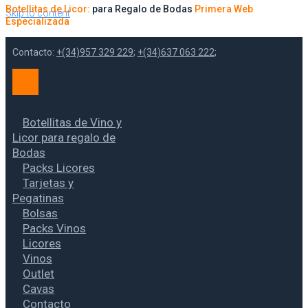
Botellitas de Licor:
para Regalo de Bodas
Primera Web
Skip to content
Especializada
Contacto:
+(34)957 329 229
;
+(34)637 063 222
;
Botellitas de Vino y
Licor para regalo de
Bodas
Packs Licores
Tarjetas y
Pegatinas
Bolsas
Packs Vinos
Licores
Vinos
Outlet
Cavas
Contacto