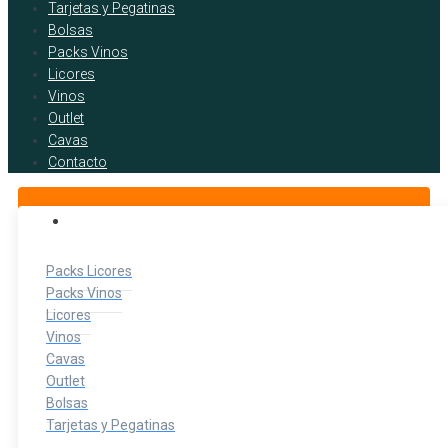
Tarjetas y Pegatinas
Bolsas
Packs Vinos
Licores
Vinos
Outlet
Cavas
Contacto
BOTELLITAS DE LICOR
Packs Licores
Packs Vinos
Licores
Vinos
Cavas
Outlet
Bolsas
Tarjetas y Pegatinas