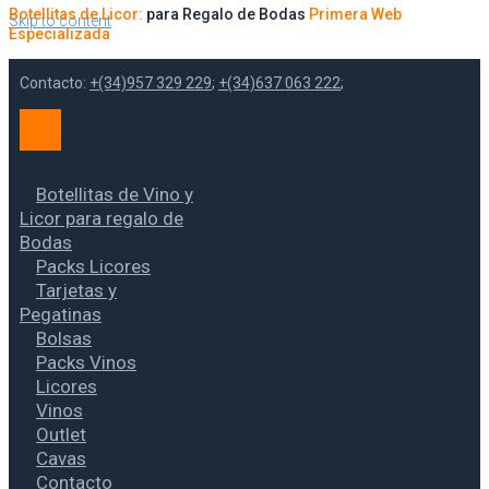
Botellitas de Licor:
para Regalo de Bodas
Primera Web
Skip to content
Especializada
Contacto:
+(34)957 329 229
;
+(34)637 063 222
;
Botellitas de Vino y
Licor para regalo de
Bodas
Packs Licores
Tarjetas y
Pegatinas
Bolsas
Packs Vinos
Licores
Vinos
Outlet
Cavas
Contacto