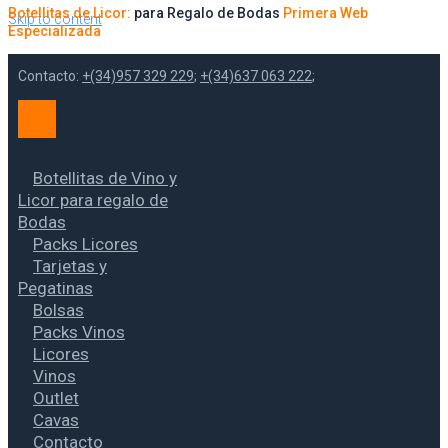
Botellitas de Licor:
para Regalo de Bodas
Primera Web
Skip to content
Especializada
Contacto:
+(34)957 329 229
;
+(34)637 063 222
;
Botellitas de Vino y
Licor para regalo de
Bodas
Packs Licores
Tarjetas y
Pegatinas
Bolsas
Packs Vinos
Licores
Vinos
Outlet
Cavas
Contacto