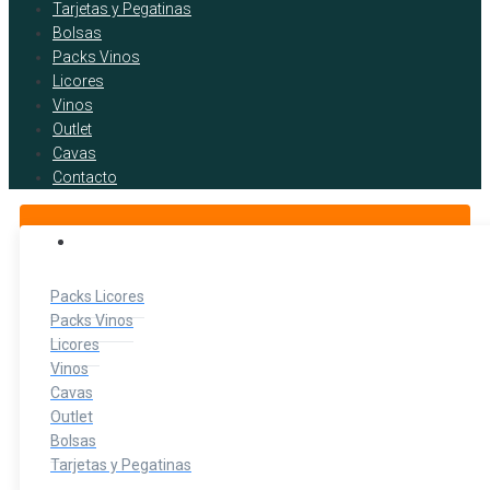
Tarjetas y Pegatinas
Bolsas
Packs Vinos
Licores
Vinos
Outlet
Cavas
Contacto
BOTELLITAS DE LICOR
Packs Licores
Packs Vinos
Licores
Vinos
Cavas
Outlet
Bolsas
Tarjetas y Pegatinas