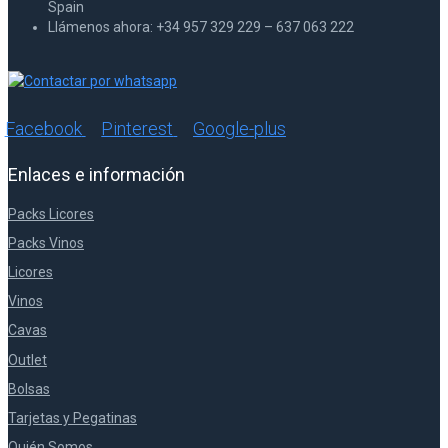
Spain
Llámenos ahora: +34 957 329 229 – 637 063 222
Facebook
Pinterest
Google-plus
Enlaces e información
Packs Licores
Packs Vinos
Licores
Vinos
Cavas
Outlet
Bolsas
Tarjetas y Pegatinas
Quién Somos