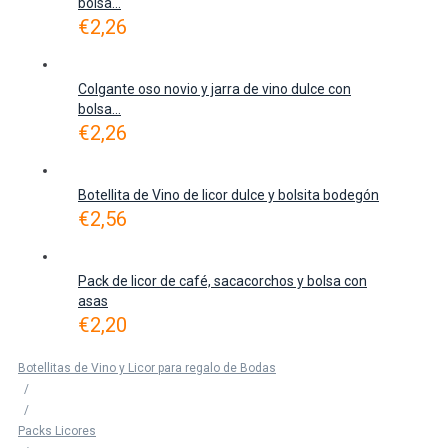
bolsa...
€
2,26
Colgante oso novio y jarra de vino dulce con
bolsa...
€
2,26
Botellita de Vino de licor dulce y bolsita bodegón
€
2,56
Pack de licor de café, sacacorchos y bolsa con
asas
€
2,20
Botellitas de Vino y Licor para regalo de Bodas
/
/
Packs Licores