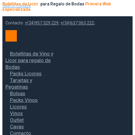
Botellitas de Licor:
para Regalo de Bodas
Primera Web
Skip to content
Especializada
Contacto:
+(34)957 329 229
;
+(34)637 063 222
;
Botellitas de Vino y
Licor para regalo de
Bodas
Packs Licores
Tarjetas y
Pegatinas
Bolsas
Packs Vinos
Licores
Vinos
Outlet
Cavas
Contacto