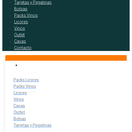
Tarjetas y Pegatinas
Bolsas
Packs Vinos
Licores
Vinos
Outlet
Cavas
Contacto
BOTELLITAS DE LICOR
Packs Licores
Packs Vinos
Licores
Vinos
Cavas
Outlet
Bolsas
Tarjetas y Pegatinas