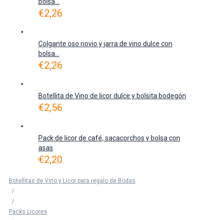
bolsa...
€
2,26
Colgante oso novio y jarra de vino dulce con
bolsa...
€
2,26
Botellita de Vino de licor dulce y bolsita bodegón
€
2,56
Pack de licor de café, sacacorchos y bolsa con
asas
€
2,20
Botellitas de Vino y Licor para regalo de Bodas
/
/
Packs Licores