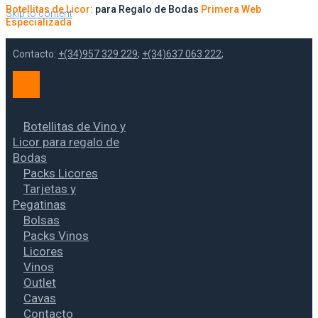
Botellitas de Licor:
para Regalo de Bodas
Primera Web
Skip to content
Especializada
Contacto:
+(34)957 329 229
;
+(34)637 063 222
;
Botellitas de Vino y
Licor para regalo de
Bodas
Packs Licores
Tarjetas y
Pegatinas
Bolsas
Packs Vinos
Licores
Vinos
Outlet
Cavas
Contacto