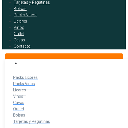
Tarjetas y Pegatinas
Bolsas
Packs Vinos
Licores
Vinos
Outlet
Cavas
Contacto
BOTELLITAS DE LICOR
Packs Licores
Packs Vinos
Licores
Vinos
Cavas
Outlet
Bolsas
Tarjetas y Pegatinas