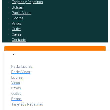
Tarjetas y Pegatinas
Bolsas
Packs Vinos
Licores
Vinos
Outlet
Cavas
Contacto
BOTELLITAS DE LICOR
Packs Licores
Packs Vinos
Licores
Vinos
Cavas
Outlet
Bolsas
Tarjetas y Pegatinas