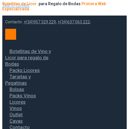
Botellitas de Licor:
para Regalo de Bodas
Primera Web
Skip to content
Especializada
Contacto:
+(34)957 329 229
;
+(34)637 063 222
;
Botellitas de Vino y
Licor para regalo de
Bodas
Packs Licores
Tarjetas y
Pegatinas
Bolsas
Packs Vinos
Licores
Vinos
Outlet
Cavas
Contacto